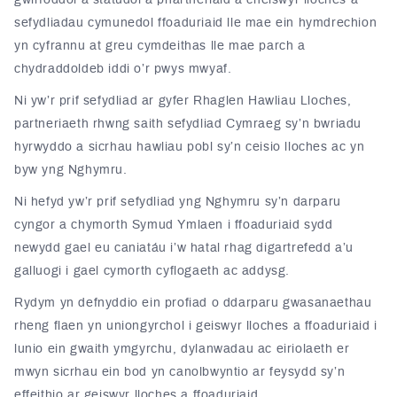
gwirfoddol a statudol a phartneriaid a cheiswyr lloches a
sefydliadau cymunedol ffoaduriaid lle mae ein hymdrechion
yn cyfrannu at greu cymdeithas lle mae parch a
chydraddoldeb iddi o’r pwys mwyaf.
Ni yw’r prif sefydliad ar gyfer Rhaglen Hawliau Lloches,
partneriaeth rhwng saith sefydliad Cymraeg sy’n bwriadu
hyrwyddo a sicrhau hawliau pobl sy’n ceisio lloches ac yn
byw yng Nghymru.
Ni hefyd yw’r prif sefydliad yng Nghymru sy’n darparu
cyngor a chymorth Symud Ymlaen i ffoaduriaid sydd
newydd gael eu caniatáu i’w hatal rhag digartrefedd a’u
galluogi i gael cymorth cyflogaeth ac addysg.
Rydym yn defnyddio ein profiad o ddarparu gwasanaethau
rheng flaen yn uniongyrchol i geiswyr lloches a ffoaduriaid i
lunio ein gwaith ymgyrchu, dylanwadau ac eiriolaeth er
mwyn sicrhau ein bod yn canolbwyntio ar feysydd sy’n
effeithio ar geiswyr lloches a ffoaduriaid.