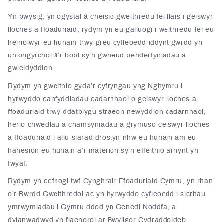
Yn bwysig, yn ogystal â cheisio gweithredu fel llais i geiswyr
lloches a ffoaduriaid, rydym yn eu galluogi i weithredu fel eu
heiriolwyr eu hunain trwy greu cyfleoedd iddynt gwrdd yn
uniongyrchol â’r bobl sy’n gwneud penderfyniadau a
gwleidyddion.
Rydym yn gweithio gyda’r cyfryngau yng Nghymru i
hyrwyddo canfyddiadau cadarnhaol o geiswyr lloches a
ffoaduriaid trwy ddatblygu straeon newyddion cadarnhaol,
herio chwedlau a chamsyniadau a grymuso ceiswyr lloches
a ffoaduriaid i allu siarad drostyn nhw eu hunain am eu
hanesion eu hunain a’r materion sy’n effeithio arnynt yn
fwyaf.
Rydym yn cefnogi twf Cynghrair Ffoaduriaid Cymru, yn rhan
o’r Bwrdd Gweithredol ac yn hyrwyddo cyfleoedd i sicrhau
ymrwymiadau i Gymru ddod yn Genedl Noddfa, a
dylanwadwyd yn flaenorol ar Bwyllgor Cydraddoldeb,