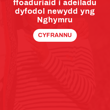
ffoaduriaid i adeiladu
dyfodol newydd yng
Nghymru
CYFRANNU