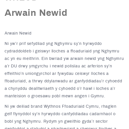
Arwain Newid
Arwain Newid
Ni yw’r prif sefydliad yng Nghymru sy’n hyrwyddo
cydraddoldeb i geiswyr lloches a ffoaduriaid yng Nghymru
ac yn eu meithrin. Ein bwriad yw arwain newid yng Nghymru
a’r DU drwy ymgyrchu i newid polisïau ac arferion sy’n
effeithio’n uniongyrchol ar fywydau ceiswyr lloches a
ffoaduriaid, a thrwy ddylanwadu ar ganfyddiadau’r cyhoedd
a chynyddu dealltwriaeth y cyhoedd o’r hawl i loches a’r
manteision o groesawu pobl mewn angen i Gymru.
Ni yw deiliad brand Wythnos Ffoaduriaid Cymru, rhaglen
gelf flynyddol sy’n hyrwyddo canfyddiadau cadarnhaol o
bobl yng Nghymru. Rydym yn gweithio gyda’r sector