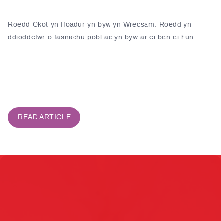
Gallwch ein helpu i barhau â'r gwaith hanfodol hwn trwy
gyfrannu heddiw
Roedd Okot yn ffoadur yn byw yn Wrecsam. Roedd yn
ddioddefwr o fasnachu pobl ac yn byw ar ei ben ei hun.
READ ARTICLE