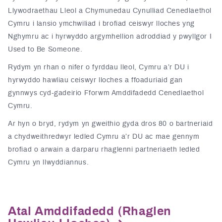
Llywodraethau Lleol a Chymunedau Cynulliad Cenedlaethol
Cymru i lansio ymchwiliad i brofiad ceiswyr lloches yng
Nghymru ac i hyrwyddo argymhellion adroddiad y pwyllgor I
Used to Be Someone.
Rydym yn rhan o nifer o fyrddau lleol, Cymru a’r DU i
hyrwyddo hawliau ceiswyr lloches a ffoaduriaid gan
gynnwys cyd-gadeirio Fforwm Amddifadedd Cenedlaethol
Cymru.
Ar hyn o bryd, rydym yn gweithio gyda dros 80 o bartneriaid
a chydweithredwyr ledled Cymru a’r DU ac mae gennym
brofiad o arwain a darparu rhaglenni partneriaeth ledled
Cymru yn llwyddiannus.
Atal Amddifadedd (Rhaglen