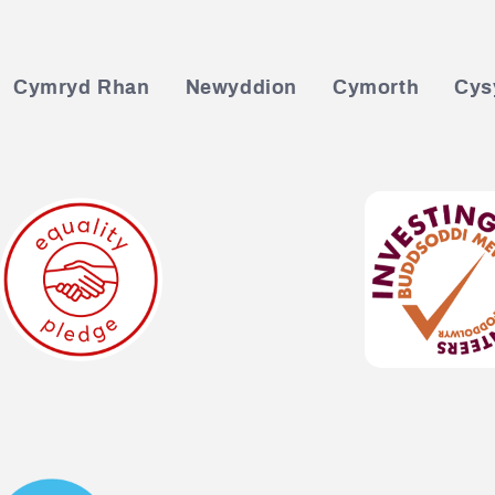
Cymryd Rhan
Newyddion
Cymorth
Cysy