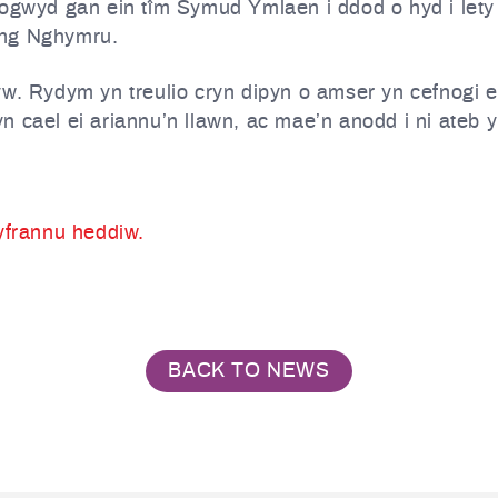
ogwyd gan ein tîm Symud Ymlaen i ddod o hyd i lety dio
yng Nghymru.
w. Rydym yn treulio cryn dipyn o amser yn cefnogi ein
 cael ei ariannu’n llawn, ac mae’n anodd i ni ateb y
gyfrannu heddiw.
BACK TO NEWS