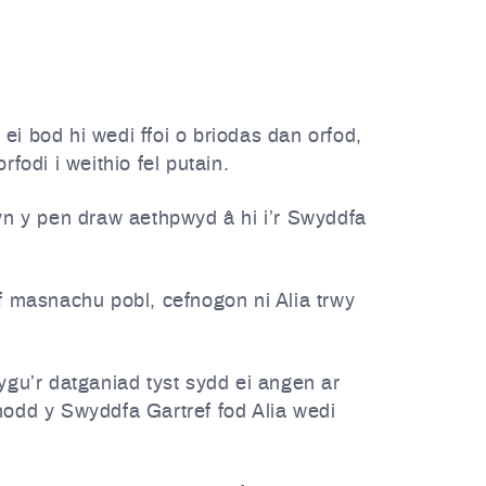
 bod hi wedi ffoi o briodas dan orfod,
fodi i weithio fel putain.
yn y pen draw aethpwyd â hi i’r Swyddfa
f masnachu pobl, cefnogon ni Alia trwy
lygu’r datganiad tyst sydd ei angen ar
unodd y Swyddfa Gartref fod Alia wedi