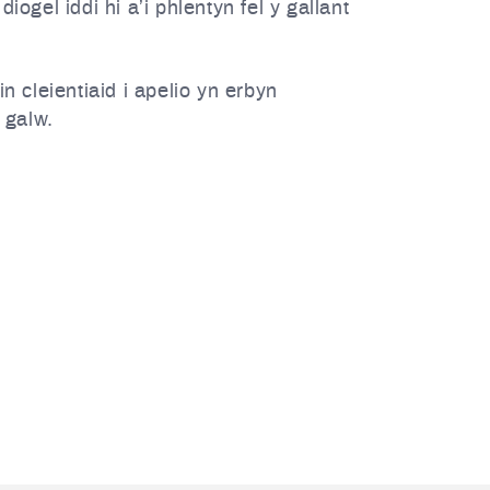
gel iddi hi a’i phlentyn fel y gallant
 cleientiaid i apelio yn erbyn
 galw.