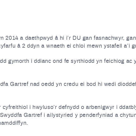
2014 a daethpwyd â hi i’r DU gan fasnachwyr, gan ei
yfarfu â 2 ddyn a wnaeth ei chloi mewn ystafell a’i gor
d gymorth i ddianc ond fe syrthiodd yn feichiog ac 
fa Gartref nad oedd yn credu ei bod hi wedi diodde
 cyfreithiol i hwyluso’r defnydd o arbenigwyr i ddatb
 Swyddfa Gartref i ailystyried y penderfyniad a chyt
hamddiffyn.