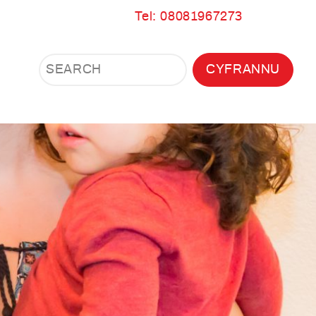
Tel: 08081967273
Search
Search
CYFRANNU
Search
the
site