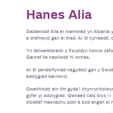
Hanes Alia
Gadawodd Alia ei mamwlad yn Albania yn 
a drefnwyd gan ei thad. Ar ôl cyrraedd, c
Yn ddiweddarach y flwyddyn honno cafod
Gartref lle hawliodd hi loches.
Ar ôl penderfyniad negyddol gan y Swydd
adolygiad barnwrol.
Gweithiodd ein tîm gyda’i chynrychiolwyr
gyfer yr adolygiad. Gwnaed cais brys i’r
dioddef masnachu pobl a bod angen ei 