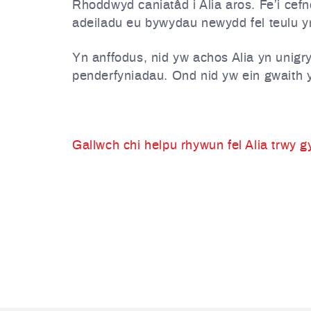
Rhoddwyd caniatâd i Alia aros. Fe’i cefn
adeiladu eu bywydau newydd fel teulu 
Yn anffodus, nid yw achos Alia yn unigry
penderfyniadau. Ond nid yw ein gwaith yn
Gallwch chi helpu rhywun fel Alia trwy 