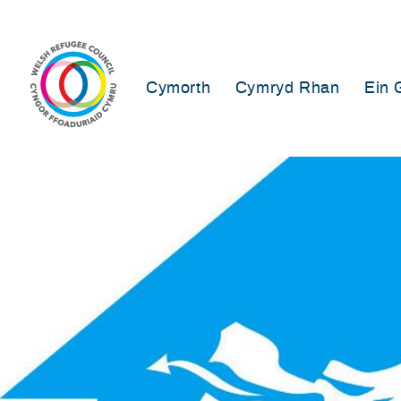
Skip
to
content
Cymorth
Cymryd Rhan
Ein 