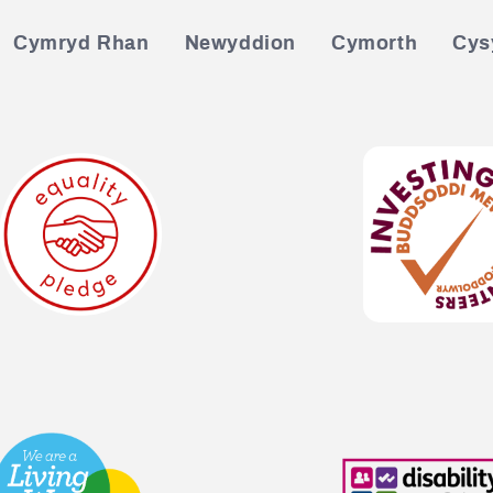
Cymryd Rhan
Newyddion
Cymorth
Cysy