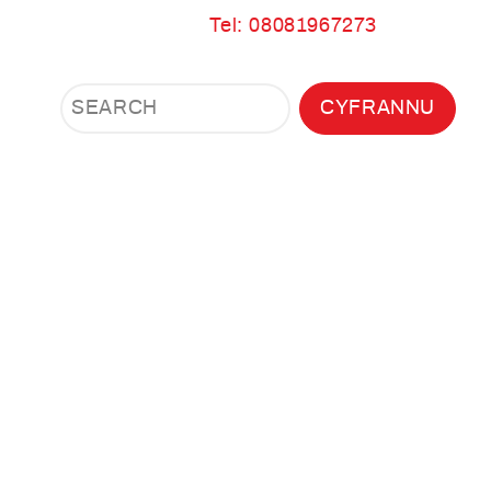
Tel: 08081967273
Search
Search
CYFRANNU
Search
the
site