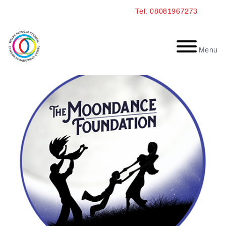
Skip
Tel: 08081967273
to
content
Menu