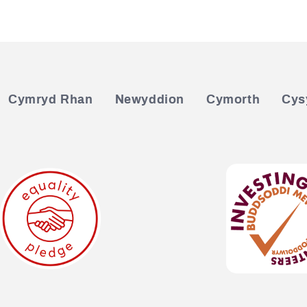
Cymryd Rhan
Newyddion
Cymorth
Cysy