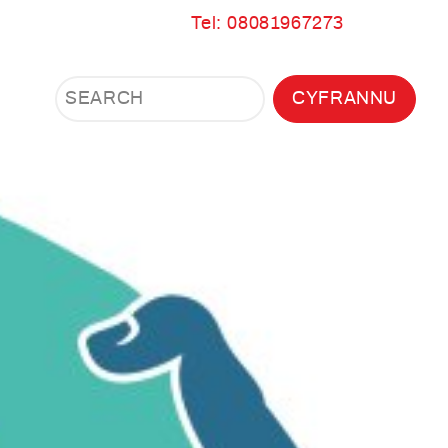
Tel: 08081967273
Search
Search
CYFRANNU
Search
the
site