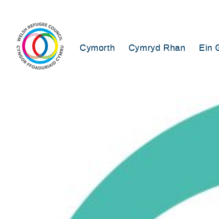
Skip
to
content
Cymorth
Cymryd Rhan
Ein 